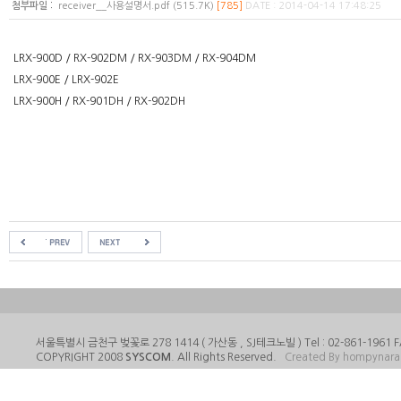
:
첨부파일
receiver__사용설명서.pdf (515.7K)
[785]
DATE : 2014-04-14 17:48:25
LRX-900D / RX-902DM / RX-903DM / RX-904DM
LRX-900E / LRX-902E
LRX-900H / RX-901DH / RX-902DH
서울특별시 금천구 벚꽃로 278 1414 ( 가산동 , SJ테크노빌 ) Tel : 02-861-1961 FA
COPYRIGHT 2008
SYSCOM
. All Rights Reserved.
Created By hompynar